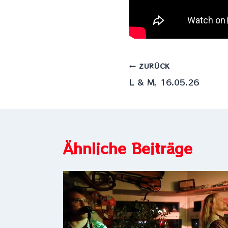
Beitragsnavig
ZURÜCK
L & M, 16.05.26
Ähnliche Beiträge