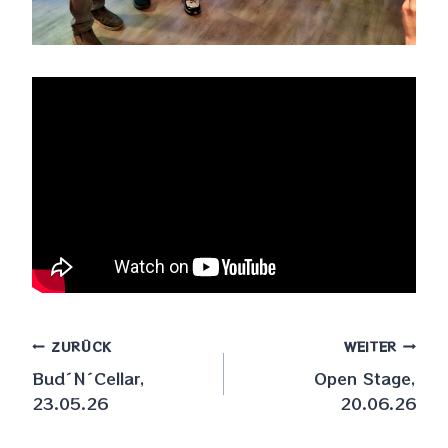
Beitragsnavigation
ZURÜCK
WEITER
Bud´N´Cellar,
Open Stage,
23.05.26
20.06.26