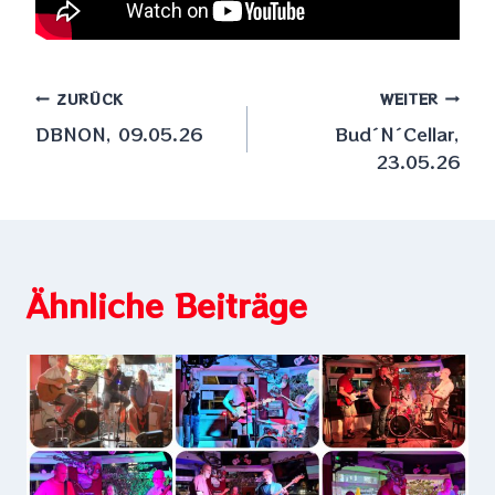
Beitragsnavigation
ZURÜCK
WEITER
DBNON, 09.05.26
Bud´N´Cellar,
23.05.26
Ähnliche Beiträge