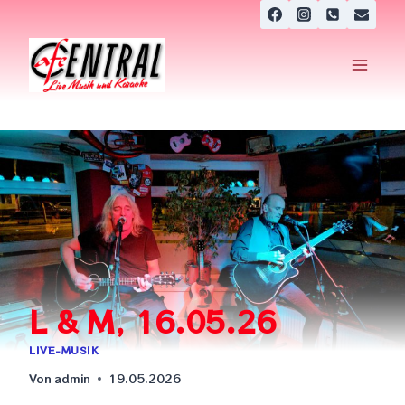
Zum
Inhalt
springen
L & M, 16.05.26
LIVE-MUSIK
Von
admin
19.05.2026