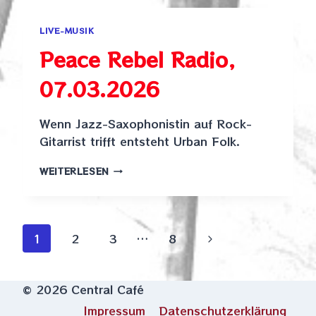
LIVE-MUSIK
Peace Rebel Radio,
07.03.2026
Wenn Jazz-Saxophonistin auf Rock-
Gitarrist trifft entsteht Urban Folk.
PEACE
WEITERLESEN
REBEL
RADIO,
07.03.2026
Seitennavigation
Nächste
1
2
3
…
8
Seite
© 2026 Central Café
Impressum
Datenschutzerklärung