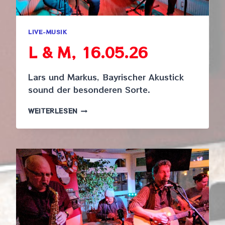
LIVE-MUSIK
L & M, 16.05.26
Lars und Markus, Bayrischer Akustick
sound der besonderen Sorte.
L
WEITERLESEN
&
M,
16.05.26