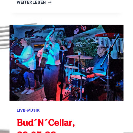
AMPERGROOVE,
WEITERLESEN
30.05.26
LIVE-MUSIK
Bud´N´Cellar,