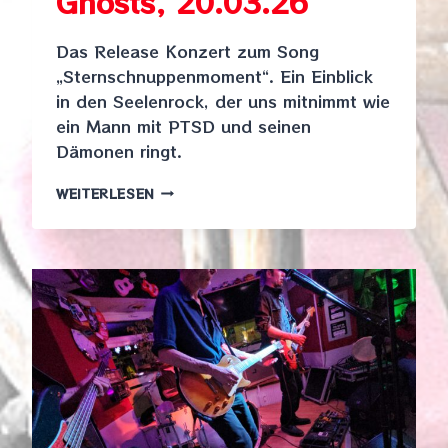
Ghosts, 20.03.26
Das Release Konzert zum Song
„Sternschnuppenmoment“. Ein Einblick
in den Seelenrock, der uns mitnimmt wie
ein Mann mit PTSD und seinen
Dämonen ringt.
FOREIGNSON
WEITERLESEN
&
HIS
GHOSTS,
20.03.26