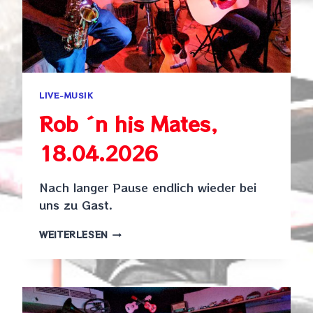
LIVE-MUSIK
Rob ´n his Mates,
18.04.2026
Nach langer Pause endlich wieder bei
uns zu Gast.
ROB
WEITERLESEN
´N
HIS
MATES,
18.04.2026