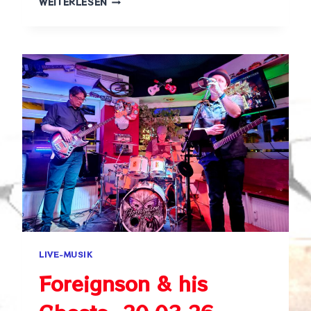
WEITERLESEN
DIE
ROCKFREUNDE
BAND,
11.04.26
LIVE-MUSIK
Foreignson & his