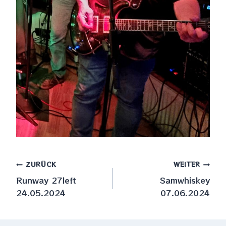
Beitragsnavigation
ZURÜCK
WEITER
Runway 27left
Samwhiskey
24.05.2024
07.06.2024