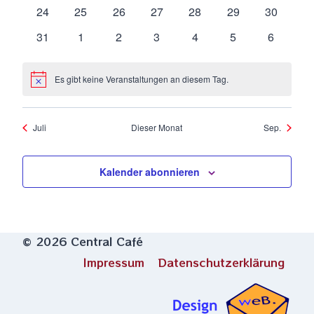
Veranstaltungen
Veranstaltungen
Veranstaltungen
Veranstaltungen
Veranstaltungen
Veranstaltungen
Veranstal
0
0
0
0
0
0
0
24
25
26
27
28
29
30
Veranstaltungen
Veranstaltungen
Veranstaltungen
Veranstaltungen
Veranstaltungen
Veranstaltungen
Veranstal
0
0
0
0
0
0
0
31
1
2
3
4
5
6
Veranstaltungen
Veranstaltungen
Veranstaltungen
Veranstaltungen
Veranstaltungen
Veranstaltungen
Veransta
Es gibt keine Veranstaltungen an diesem Tag.
Hinweis
Juli
Dieser Monat
Sep.
Kalender abonnieren
© 2026 Central Café
Impressum
Datenschutzerklärung