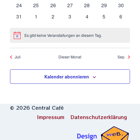
Veranstaltungen
Veranstaltungen
Veranstaltungen
Veranstaltungen
Veranstaltungen
Veranstaltungen
Veranstal
0
0
0
0
0
0
0
24
25
26
27
28
29
30
Veranstaltungen
Veranstaltungen
Veranstaltungen
Veranstaltungen
Veranstaltungen
Veranstaltungen
Veranstal
0
0
0
0
0
0
0
31
1
2
3
4
5
6
Veranstaltungen
Veranstaltungen
Veranstaltungen
Veranstaltungen
Veranstaltungen
Veranstaltungen
Veransta
Es gibt keine Veranstaltungen an diesem Tag.
Hinweis
Juli
Dieser Monat
Sep.
Kalender abonnieren
© 2026 Central Café
Impressum
Datenschutzerklärung