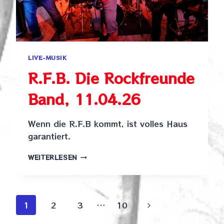
LIVE-MUSIK
R.F.B. Die Rockfreunde
Band, 11.04.26
Wenn die R.F.B kommt, ist volles Haus
garantiert.
R.F.B.
WEITERLESEN
DIE
ROCKFREUNDE
BAND,
11.04.26
Seitennavigation
Nächste
1
2
3
…
10
Seite