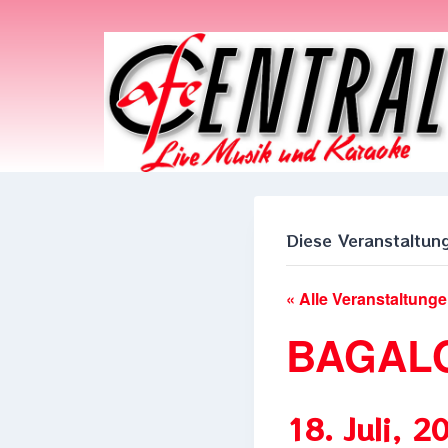
Zum
Inhalt
springen
Diese Veranstaltung
« Alle Veranstaltung
BAGAL
18. Juli, 2