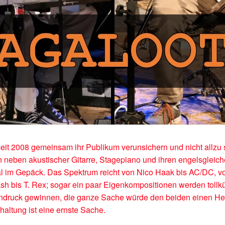
seit 2008 gemeinsam ihr Publikum verunsichern und nicht allzu 
 neben akustischer Gitarre, Stagepiano und ihren engelsgleich
 im Gepäck. Das Spektrum reicht von Nico Haak bis AC/DC, vo
h bis T. Rex; sogar ein paar Eigenkompositionen werden tollk
ndruck gewinnen, die ganze Sache würde den beiden einen He
haltung ist eine ernste Sache.