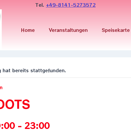
Tel.
+49-8141-5273572
Home
Veranstaltungen
Speisekarte
 hat bereits stattgefunden.
en
OOTS
0:00
-
23:00